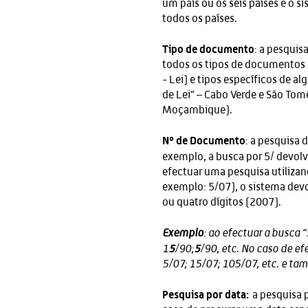
um país ou os seis países e o 
todos os países.
Tipo de documento
: a pesquis
todos os tipos de documentos 
- Lei) e tipos específicos de 
de Lei” – Cabo Verde e São Tomé
Moçambique).
Nº de Documento
: a pesquisa
exemplo, a busca por 5/ devol
efectuar uma pesquisa utiliz
exemplo: 5/07), o sistema devo
ou quatro dígitos (2007).
Exemplo
: ao efectuar a busca “
5
5
1
/90;
/90, etc. No caso de e
5/07; 15/07; 105/07, etc. e t
Pesquisa por data:
a pesquisa p