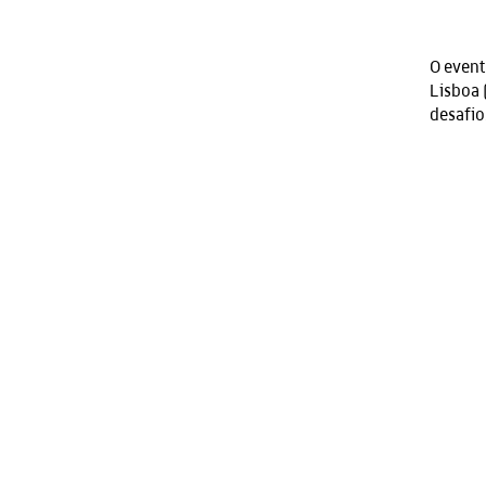
O event
Lisboa 
desafio