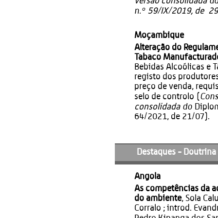
da
versão consolidada
n.º
59/IX/2019, de 29
Moçambique
Alteração do Regulame
Tabaco Manufacturad
Bebidas Alcoólicas e 
registo dos produtores
preço de venda, requis
Cons
selo de controlo (
do
consolidada
Diplom
64/2021, de 21/07
).
Destaques - Doutrina
Angola
As competências da ad
do ambiente
, Sola Ca
Corralo ; introd. Evan