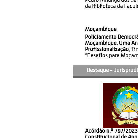
Pedro Kinanga dos San
da Biblioteca da Facu
Moçambique
Policiamento Democrá
Moçambique. Uma Anál
Profissionalização
, T
“Desafios para Moça
Destaque - Jurisprud
Acórdão n.º 797/2023 
Constitucional de Ang