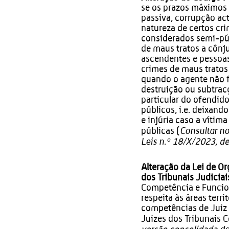
se os prazos máximos 
passiva, corrupção act
natureza de certos c
considerados semi-púb
de maus tratos a cônju
ascendentes e pesso
crimes de maus trato
quando o agente não f
destruição ou subtra
particular do ofendid
públicos, i.e. deixand
e injúria caso a vítim
Consultar 
públicas (
Leis n.º
18/X/2023, de
Alteração da Lei de 
dos Tribunais Judiciai
Competência e Funcio
respeita às áreas terr
competências de Juiz 
Juizes dos Tribunais C